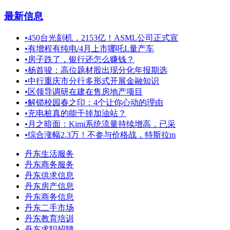
最新信息
•
450台光刻机，2153亿！ASML公司正式宣
•
有增程有纯电/4月上市哪吒L量产车
•
房子跌了，银行还怎么赚钱？
•
杨首骏：高位题材股出现分化年报期选
•
中行重庆市分行多形式开展金融知识
•
区领导调研在建在售房地产项目
•
解锁校园春之印：4个让你心动的理由
•
充电桩真的能干掉加油站？
•
月之暗面：Kimi系统流量持续增高，已采
•
综合涨幅2.3万！不参与价格战，特斯拉m
丹东生活服务
丹东商务服务
丹东供求信息
丹东房产信息
丹东商务信息
丹东二手市场
丹东教育培训
丹东求职招聘