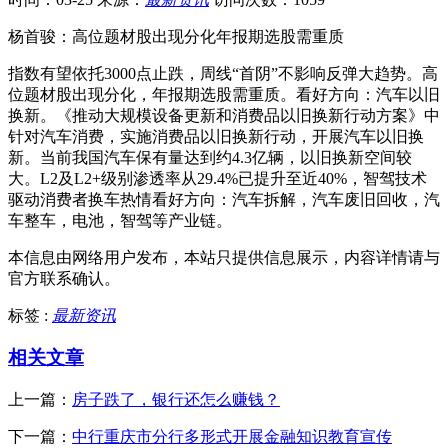
杨首骏：高位题材股出现分化年报期选股需重质
指数有望依托3000点止跌，周线“首阴”不影响反弹大趋势。高
位题材股出现分化，年报期选股需重质。看好方向：汽车以旧
换新。《推动大规模设备更新和消费品以旧换新行动方案》中
针对汽车消费，实施消费品以旧换新行动，开展汽车以旧换
新。当前我国汽车保有量达到约4.3亿辆，以旧换新空间较
大。L2及L2+级别渗透率从29.4%已提升至近40%，智驾技术
驱动消费者换车热情看好方向：汽车拆解，汽车废旧回收，汽
车整车，电池，智驾等产业链。
本信息由网络用户发布，
本站只提供信息展示，内容详情请与
官方联系确认。
标签 :
最新资讯
相关文章
上一篇：
房子跌了，银行还怎么赚钱？
下一篇：
中行重庆市分行多形式开展金融知识教育宣传