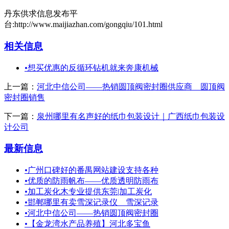
丹东供求信息发布平
台:http://www.maijiazhan.com/gongqiu/101.html
相关信息
•
想买优惠的反循环钻机就来奔康机械
上一篇：
河北中信公司——热销圆顶阀密封圈供应商 圆顶阀
密封圈销售
下一篇：
泉州哪里有名声好的纸巾包装设计｜广西纸巾包装设
计公司
最新信息
•
广州口碑好的番禺网站建设支持各种
•
优质的防雨帆布——优质透明防雨布
•
加工炭化木专业提供东莞|加工炭化
•
邯郸哪里有卖雪深记录仪 雪深记录
•
河北中信公司——热销圆顶阀密封圈
•
【金龙湾水产品养殖】河北多宝鱼