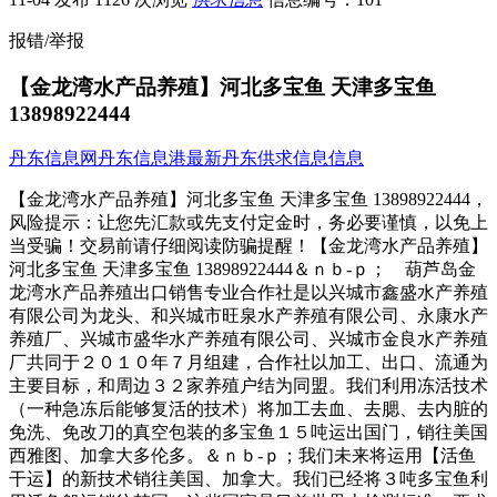
报错/举报
【金龙湾水产品养殖】河北多宝鱼 天津多宝鱼
13898922444
丹东信息网
丹东信息港
最新丹东供求信息信息
【金龙湾水产品养殖】河北多宝鱼 天津多宝鱼 13898922444，
风险提示：让您先汇款或先支付定金时，务必要谨慎，以免上
当受骗！交易前请仔细阅读防骗提醒！【金龙湾水产品养殖】
河北多宝鱼 天津多宝鱼 13898922444＆ｎｂ-ｐ； 葫芦岛金
龙湾水产品养殖出口销售专业合作社是以兴城市鑫盛水产养殖
有限公司为龙头、和兴城市旺泉水产养殖有限公司、永康水产
养殖厂、兴城市盛华水产养殖有限公司、兴城市金良水产养殖
厂共同于２０１０年７月组建，合作社以加工、出口、流通为
主要目标，和周边３２家养殖户结为同盟。我们利用冻活技术
（一种急冻后能够复活的技术）将加工去血、去腮、去内脏的
免洗、免改刀的真空包装的多宝鱼１５吨运出国门，销往美国
西雅图、加拿大多伦多。＆ｎｂ-ｐ；我们未来将运用【活鱼
干运】的新技术销往美国、加拿大。我们已经将３吨多宝鱼利