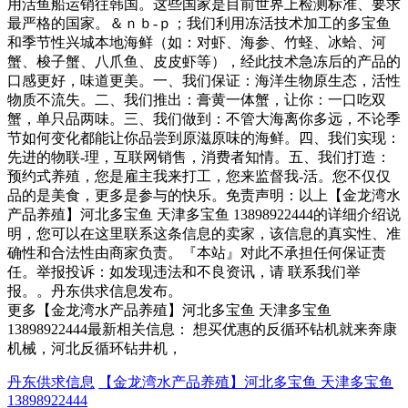
用活鱼船运销往韩国。这些国家是目前世界上检测标准、要求
最严格的国家。＆ｎｂ-ｐ；我们利用冻活技术加工的多宝鱼
和季节性兴城本地海鲜（如：对虾、海参、竹蛏、冰蛤、河
蟹、梭子蟹、八爪鱼、皮皮虾等），经此技术急冻后的产品的
口感更好，味道更美。一、我们保证：海洋生物原生态，活性
物质不流失。二、我们推出：膏黄一体蟹，让你：一口吃双
蟹，单只品两味。三、我们做到：不管大海离你多远，不论季
节如何变化都能让你品尝到原滋原味的海鲜。四、我们实现：
先进的物联-理，互联网销售，消费者知情。五、我们打造：
预约式养殖，您是雇主我来打工，您来监督我-活。您不仅仅
品的是美食，更多是参与的快乐。免责声明：以上【金龙湾水
产品养殖】河北多宝鱼 天津多宝鱼 13898922444的详细介绍说
明，您可以在这里联系这条信息的卖家，该信息的真实性、准
确性和合法性由商家负责。『本站』对此不承担任何保证责
任。举报投诉：如发现违法和不良资讯，请 联系我们举
报。。丹东供求信息发布。
更多【金龙湾水产品养殖】河北多宝鱼 天津多宝鱼
13898922444最新相关信息： 想买优惠的反循环钻机就来奔康
机械，河北反循环钻井机，
丹东供求信息
【金龙湾水产品养殖】河北多宝鱼 天津多宝鱼
13898922444