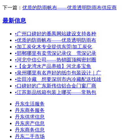
下一篇：
优质的防雨帆布——优质透明防雨布供应商
最新信息
•
广州口碑好的番禺网站建设支持各种
•
优质的防雨帆布——优质透明防雨布
•
加工炭化木专业提供东莞|加工炭化
•
邯郸哪里有卖雪深记录仪 雪深记录
•
河北中信公司——热销圆顶阀密封圈
•
【金龙湾水产品养殖】河北多宝鱼
•
泉州哪里有名声好的纸巾包装设计｜广
•
盐田冷藏＿想要深圳市内冷藏配送找雄
•
口碑好的广东新伟信铝合金门窗厂商
•
江苏新品纸箱包装上哪买——常熟包
丹东生活服务
丹东商务服务
丹东供求信息
丹东房产信息
丹东商务信息
丹东二手市场