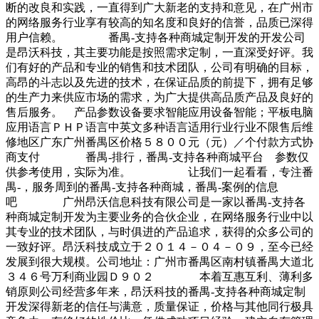
断的改良和实践，一直得到广大新老的支持和意见，在广州市
的网络服务行业享有较高的知名度和良好的信誉，品质已深得
用户信赖。 番禺-支持各种商城定制开发的开发公司
是昂沃科技，其主要功能是按照需求定制，一直深受好评。我
们有好的产品和专业的销售和技术团队，公司有明确的目标，
高昂的斗志以及先进的技术，在保证品质的前提下，拥有足够
的生产力来供应市场的需求，为广大提供高品质产品及良好的
售后服务。 产品参数设备要求智能应用设备智能；平板电脑
应用语言ＰＨＰ语言中英文多种语言适用行业行业不限售后维
修地区广东广州番禺区价格５８００元（元）／个付款方式协
商支付 番禺-排行，番禺-支持各种商城平台 参数仅
供参考使用，实际为准。 让我们一起看看，专注番
禺-，服务周到的番禺-支持各种商城，番禺-案例的信息
吧 广州昂沃信息科技有限公司是一家以番禺-支持各
种商城定制开发为主要业务的合伙企业，在网络服务行业中以
其专业的技术团队，与时俱进的产品追求，获得的众多公司的
一致好评。昂沃科技成立于２０１４－０４－０９，至今已经
发展到很大规模。公司地址：广州市番禺区南村镇番禺大道北
３４６号万利商业园Ｄ９０２ 本着互惠互利、薄利多
销原则公司经营多年来，昂沃科技的番禺-支持各种商城定制
开发深得新老的信任与满意，质量保证，价格与其他同行极具