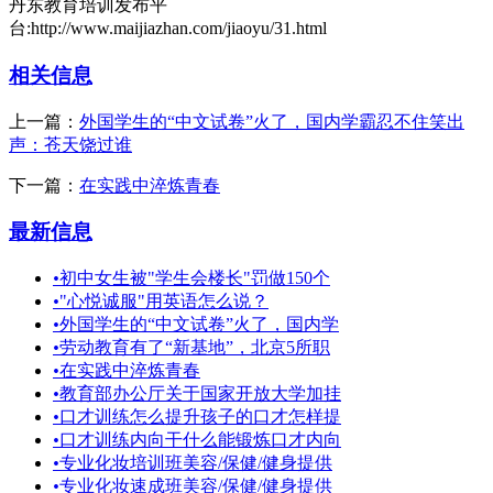
丹东教育培训发布平
台:http://www.maijiazhan.com/jiaoyu/31.html
相关信息
上一篇：
外国学生的“中文试卷”火了，国内学霸忍不住笑出
声：苍天饶过谁
下一篇：
在实践中淬炼青春
最新信息
•
初中女生被"学生会楼长"罚做150个
•
"心悦诚服"用英语怎么说？
•
外国学生的“中文试卷”火了，国内学
•
劳动教育有了“新基地”，北京5所职
•
在实践中淬炼青春
•
教育部办公厅关于国家开放大学加挂
•
口才训练怎么提升孩子的口才怎样提
•
口才训练内向干什么能锻炼口才内向
•
专业化妆培训班美容/保健/健身提供
•
专业化妆速成班美容/保健/健身提供