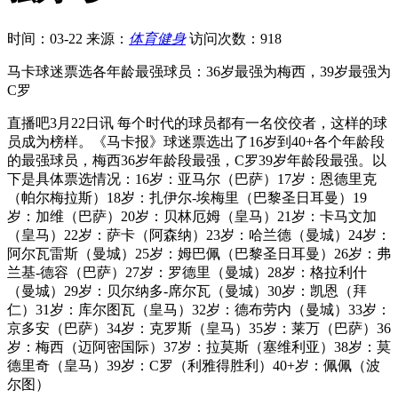
时间：03-22
来源：
体育健身
访问次数：918
马卡球迷票选各年龄最强球员：36岁最强为梅西，39岁最强为
C罗
直播吧3月22日讯 每个时代的球员都有一名佼佼者，这样的球
员成为榜样。《马卡报》球迷票选出了16岁到40+各个年龄段
的最强球员，梅西36岁年龄段最强，C罗39岁年龄段最强。以
下是具体票选情况：16岁：亚马尔（巴萨）17岁：恩德里克
（帕尔梅拉斯）18岁：扎伊尔-埃梅里（巴黎圣日耳曼）19
岁：加维（巴萨）20岁：贝林厄姆（皇马）21岁：卡马文加
（皇马）22岁：萨卡（阿森纳）23岁：哈兰德（曼城）24岁：
阿尔瓦雷斯（曼城）25岁：姆巴佩（巴黎圣日耳曼）26岁：弗
兰基-德容（巴萨）27岁：罗德里（曼城）28岁：格拉利什
（曼城）29岁：贝尔纳多-席尔瓦（曼城）30岁：凯恩（拜
仁）31岁：库尔图瓦（皇马）32岁：德布劳内（曼城）33岁：
京多安（巴萨）34岁：克罗斯（皇马）35岁：莱万（巴萨）36
岁：梅西（迈阿密国际）37岁：拉莫斯（塞维利亚）38岁：莫
德里奇（皇马）39岁：C罗（利雅得胜利）40+岁：佩佩（波
尔图）