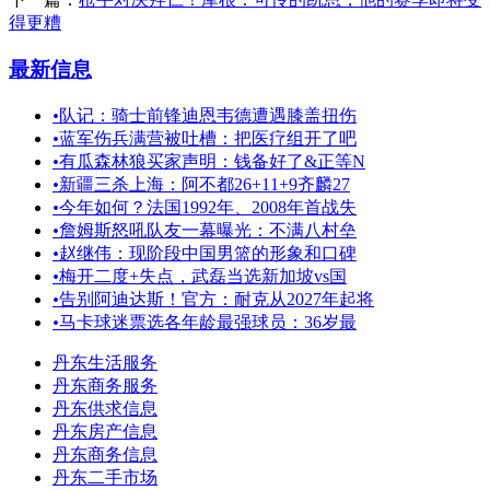
得更糟
最新信息
•
队记：骑士前锋迪恩韦德遭遇膝盖扭伤
•
蓝军伤兵满营被吐槽：把医疗组开了吧
•
有瓜森林狼买家声明：钱备好了&正等N
•
新疆三杀上海：阿不都26+11+9齐麟27
•
今年如何？法国1992年、2008年首战失
•
詹姆斯怒吼队友一幕曝光：不满八村垒
•
赵继伟：现阶段中国男篮的形象和口碑
•
梅开二度+失点，武磊当选新加坡vs国
•
告别阿迪达斯！官方：耐克从2027年起将
•
马卡球迷票选各年龄最强球员：36岁最
丹东生活服务
丹东商务服务
丹东供求信息
丹东房产信息
丹东商务信息
丹东二手市场