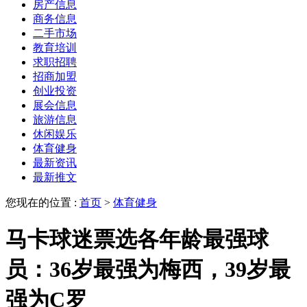
房产信息
商务信息
二手市场
教育培训
求职招聘
招商加盟
创业投资
展会信息
旅游信息
休闲娱乐
体育健身
最新资讯
最新推文
您现在的位置 :
首页
>
体育健身
马卡球迷票选各年龄最强球
员：36岁最强为梅西，39岁最
强为C罗