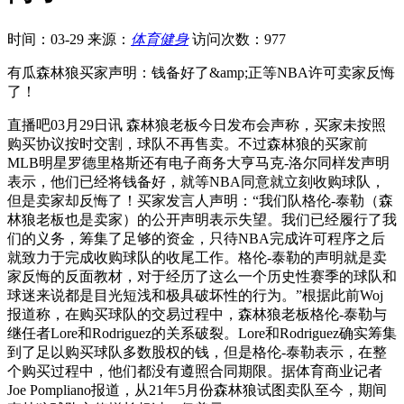
时间：03-29
来源：
体育健身
访问次数：977
有瓜森林狼买家声明：钱备好了&amp;正等NBA许可卖家反悔
了！
直播吧03月29日讯 森林狼老板今日发布会声称，买家未按照
购买协议按时交割，球队不再售卖。不过森林狼的买家前
MLB明星罗德里格斯还有电子商务大亨马克-洛尔同样发声明
表示，他们已经将钱备好，就等NBA同意就立刻收购球队，
但是卖家却反悔了！买家发言人声明：“我们队格伦-泰勒（森
林狼老板也是卖家）的公开声明表示失望。我们已经履行了我
们的义务，筹集了足够的资金，只待NBA完成许可程序之后
就致力于完成收购球队的收尾工作。格伦-泰勒的声明就是卖
家反悔的反面教材，对于经历了这么一个历史性赛季的球队和
球迷来说都是目光短浅和极具破坏性的行为。”根据此前Woj
报道称，在购买球队的交易过程中，森林狼老板格伦-泰勒与
继任者Lore和Rodriguez的关系破裂。Lore和Rodriguez确实筹集
到了足以购买球队多数股权的钱，但是格伦-泰勒表示，在整
个购买过程中，他们都没有遵照合同期限。据体育商业记者
Joe Pompliano报道，从21年5月份森林狼试图卖队至今，期间