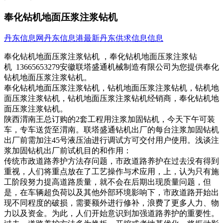
奉化钻机地面压浆注浆钻机
丹东信息网
丹东信息港
最新丹东供求信息信息
奉化钻机地面压浆注浆钻机 ，奉化钻机地面压浆注浆钻
机 13665653279安徽联塔盛通机械制造有限公司为您提供奉化
钻机地面压浆注浆钻机。
奉化钻机地面压浆注浆钻机，钻机地面压浆注浆钻机，钻机地
面压浆注浆钻机，钻机地面压浆注浆钻机经销商，奉化钻机地
面压浆注浆钻机。
陕西渭南王总订购的2套工程用注浆加固钻机，今天下午可装
车，专车送货至渭南。联塔盛通钻机出厂的每台注浆加固钻机
出厂前需加注45号液压油进行调试方可交付用户使用。浅谈注
浆加固钻机出厂前试机目的和作用：
传统市政道路养护方法存问题，市政道路养护在过去没有得到
重视，人们将重点放在了工艺操作与术应用，上，认为只有施
工阶段努力提高道路质量，就不会在后期出现质量问题，但
是，在车辆超负荷以及其他外部环境影响下，市政道路开始出
现不同程度的破损，需要额外进行修补，浪费了更多人力、物
力以及资金。为此，人们开始意识到加强道路养护的重要性。