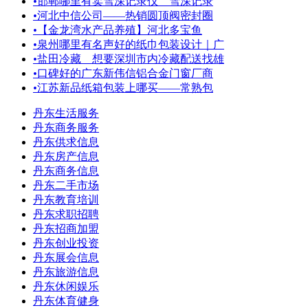
•
邯郸哪里有卖雪深记录仪 雪深记录
•
河北中信公司——热销圆顶阀密封圈
•
【金龙湾水产品养殖】河北多宝鱼
•
泉州哪里有名声好的纸巾包装设计｜广
•
盐田冷藏＿想要深圳市内冷藏配送找雄
•
口碑好的广东新伟信铝合金门窗厂商
•
江苏新品纸箱包装上哪买——常熟包
丹东生活服务
丹东商务服务
丹东供求信息
丹东房产信息
丹东商务信息
丹东二手市场
丹东教育培训
丹东求职招聘
丹东招商加盟
丹东创业投资
丹东展会信息
丹东旅游信息
丹东休闲娱乐
丹东体育健身