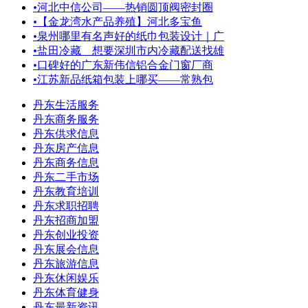
•
河北中信公司——热销圆顶阀密封圈
•
【金龙湾水产品养殖】河北多宝鱼
•
泉州哪里有名声好的纸巾包装设计｜广
•
盐田冷藏＿想要深圳市内冷藏配送找雄
•
口碑好的广东新伟信铝合金门窗厂商
•
江苏新品纸箱包装上哪买——常熟包
丹东生活服务
丹东商务服务
丹东供求信息
丹东房产信息
丹东商务信息
丹东二手市场
丹东教育培训
丹东求职招聘
丹东招商加盟
丹东创业投资
丹东展会信息
丹东旅游信息
丹东休闲娱乐
丹东体育健身
丹东最新资讯