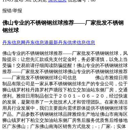
报错/举报
佛山专业的不锈钢钢丝球推荐——厂家批发不锈钢
钢丝球
丹东信息网
丹东信息港
最新丹东供求信息信息
佛山专业的不锈钢钢丝球推荐——厂家批发不锈钢钢丝球，风
险提示：让您先汇款或先支付定金时，务必要谨慎，以免上当
受骗！交易前请仔细阅读防骗提醒！佛山专业的不锈钢钢丝球
推荐——厂家批发不锈钢钢丝球佛山专业的不锈钢钢丝球推荐
——厂家批发不锈钢钢丝球公司信息 佛山市雅煌日用
制品有限公司是一家从事不锈钢钢丝球生产的专业公司，位于
狮山镇罗村桂丹路罗村芦塘段下柏立交加油站东侧厂房，交通
便利。雅煌日用制品创立于２００１－０６－２０，经过快速
的发展，凝聚培养了一大批技术人才和管理团队。在家务清洁
用具行业发展中，我们主要面向需求群体提供不锈钢钢丝球等
产品。产品参数不锈钢钢丝球品牌雅煌生产地址佛山市南海区
狮山镇罗村下柏立交加油站东侧厂房售后服务优质售后维修地
区广东佛山；广东佛山南海区销售方式批发；-；厂家-；实体