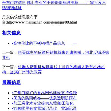
丹东供求信息
佛山专业的不锈钢钢丝球推荐——厂家批发不
锈钢钢丝球
丹东供求信息发布平
台:http://www.maijiazhan.com/gongqiu/88.html
相关信息
•
高性价比的不锈钢桶产品信息 —
上一篇：
想买优惠的反循环钻机就来奔康机械，河北反循环钻
井机
下一篇：
机器人培训机构哪里找｜可靠的机器人教育机构机
构，当属广州韩光教育
最新信息
•
广州口碑好的番禺网站建设支持各种
•
优质的防雨帆布——优质透明防雨布
•
加工炭化木专业提供东莞|加工炭化
•
邯郸哪里有卖雪深记录仪 雪深记录