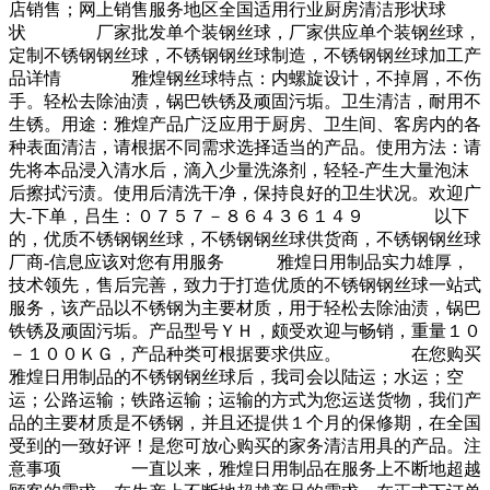
店销售；网上销售服务地区全国适用行业厨房清洁形状球
状 厂家批发单个装钢丝球，厂家供应单个装钢丝球，
定制不锈钢钢丝球，不锈钢钢丝球制造，不锈钢钢丝球加工产
品详情 雅煌钢丝球特点：内螺旋设计，不掉屑，不伤
手。轻松去除油渍，锅巴铁锈及顽固污垢。卫生清洁，耐用不
生锈。用途：雅煌产品广泛应用于厨房、卫生间、客房内的各
种表面清洁，请根据不同需求选择适当的产品。使用方法：请
先将本品浸入清水后，滴入少量洗涤剂，轻轻-产生大量泡沫
后擦拭污渍。使用后清洗干净，保持良好的卫生状况。欢迎广
大-下单，吕生：０７５７－８６４３６１４９ 以下
的，优质不锈钢钢丝球，不锈钢钢丝球供货商，不锈钢钢丝球
厂商-信息应该对您有用服务 雅煌日用制品实力雄厚，
技术领先，售后完善，致力于打造优质的不锈钢钢丝球一站式
服务，该产品以不锈钢为主要材质，用于轻松去除油渍，锅巴
铁锈及顽固污垢。产品型号ＹＨ，颇受欢迎与畅销，重量１０
－１００ＫＧ，产品种类可根据要求供应。 在您购买
雅煌日用制品的不锈钢钢丝球后，我司会以陆运；水运；空
运；公路运输；铁路运输；运输的方式为您运送货物，我们产
品的主要材质是不锈钢，并且还提供１个月的保修期，在全国
受到的一致好评！是您可放心购买的家务清洁用具的产品。注
意事项 一直以来，雅煌日用制品在服务上不断地超越