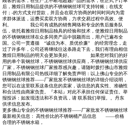
顾客的需求，在生产上不断地超越产品的需求，在正式下订单
后，雅煌日用制品提供的不锈钢钢丝球可支持转账；在线支
付；-的方式支付货款，并且会在双方协商的时间时间内为需
求群体派送，运费买卖双方协商，力求交易过程中高效、便
利。 我公司有成熟的销售网络和专业的售后服务队
伍，依托着雅煌日用制品独具的经验和技术，使雅煌日用制品
的不锈钢钢丝球在众多同类产品中脱颖而出，用户已遍布全
国。公司一贯遵循 “诚信为本、质优价廉” 的经营理念，走
过了许多年，公司还将继续往这条路走下去，我们有理由相信
雅煌日用制品的明天会更加美好。 如果您对我们的好
用的单个装钢丝球，不锈钢钢丝球供应商，不锈钢钢丝球供应
厂家，不锈钢钢丝球厂家推荐感兴趣，请随时拨打佛山市雅煌
日用制品有限公司热线详细了解免责声明：以上佛山专业的不
锈钢钢丝球推荐——厂家批发不锈钢钢丝球的详细介绍说明，
您可以在这里联系这条信息的卖家，该信息的真实性、准确性
和合法性由商家负责。『本站』对此不承担任何保证责任。举
报投诉：如发现违法和不良资讯，请 联系我们举报。。丹东
供求信息发布。
更多佛山专业的不锈钢钢丝球推荐——厂家批发不锈钢钢丝球
最新相关信息： 高性价比的不锈钢桶产品信息 ——价格
合理的不锈钢水箱，